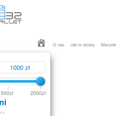
Strona
O nas
Jak to działa
Warunki
główna
|
|
00zł 2000zł
ni