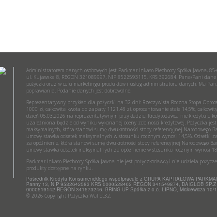
Administratorem danych osobowych jest Parkmar Inkaso Piechoccy Spółka Jawna, 85
ul. Kujawska 8, REGON 321089997, NIP 8522593115, KRS 392684. Pana/Pani dane
pożyczki oraz w celu marketingu produktów i usług administratora danych. Ma Pan/
poprawiania. Podanie danych jest dobrowolne.
Reprezentatywny przykład dla pożyczki na 32 dni: Rzeczywista Roczna Stopa Oproc
1000 zł, całkowita kwota do zapłaty 1121,48 zł, oprocentowanie stałe 14,5%, całkowit
dzień 05.03.2026 na reprezentatywnym przykładzie. Kredytodawca nie kredytuje ko
uzależniona będzie od wyniku wykonanej oceny zdolności kredytowej. Pożyczka jes
maksymalnych, która stanowi sumę dwukrotności stopy referencyjnej Narodowego B
umowy stawka odsetek maksymalnych w stosunku rocznym wynosi 14,5%. Odsetki za 
za opóźnienie, która stanowi sumę dwukrotności stopy referencyjnej Narodowego B
umowy stawka odsetek maksymalnych za opóźnienie w stosunku rocznym wynosi 1
Parkmar Inkaso Piechoccy Spółka Jawna nie jest pożyczkodawcą i nie udziela pożycz
produkty dostępne na rynku.
Pośrednik Kredytu Konsumenckiego współpracuje z GRUPA KAPITAŁOWA PARKMAR I
Panny 13, NIP 9532642583 KRS 0000528462 REGON 341549874, DAIGLOB SP.Z O
0000519142 REGON 341573246, BRING UP Spółka z o.o. LIPNO, Mickiewicza 1
© 2026 Copyright Pożyczka Wallet32.