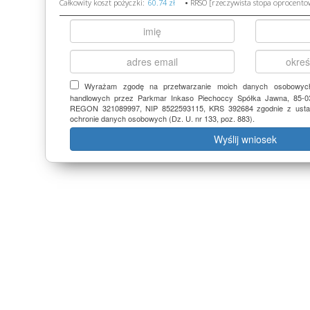
Całkowity koszt pożyczki:
•
RRSO [rzeczywista stopa oprocento
Wyrażam zgodę na przetwarzanie moich danych osobowych
handlowych przez Parkmar Inkaso Piechoccy Spółka Jawna, 85-03
REGON 321089997, NIP 8522593115, KRS 392684 zgodnie z ustawą
ochronie danych osobowych (Dz. U. nr 133, poz. 883).