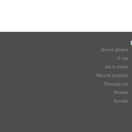
Strona główna
O nas
Jak to działa
Warunki pożyczki
Dlaczego my
Wnioski
Kontakt