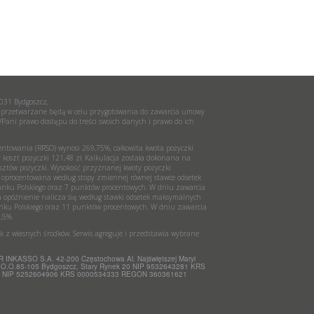
-031 Bydgoszcz,
 przetwarzane będą w celu przygotowania do zawarcia umowy
Pani prawo dostępu do treści swoich danych i prawo do ich
entowania (RRSO) wynosi 269,75%, całkowita kwota pożyczki
y koszt pożyczki 121,48 zł. Kalkulacja została dokonana na
sztów pożyczki. Wysokość przyznanej kwoty pożyczki
t oprocentowana według stopy zmiennej równej stawce odsetek
anku Polskiego oraz 7 punktów procentowych. W dniu zawarcia
opóźnienie nalicza się według stawki odsetek maksymalnych
anku Polskiego oraz 11 punktów procentowych. W dniu zawarcia
8,5%
ek z własnych środków. Serwis agreguje i przedstawia wybrane
NKASSO S.A. 42-200 Częstochowa Al. Najświętszej Maryi
.O.85-105 Bydgoszcz, Stary Rynek 20 NIP 9532643281 KRS
0/1 NIP 5252604906 KRS 0000534333 REGON 360361621