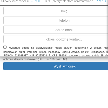
Całkowity koszt pożyczki:
•
RRSO [rzeczywista stopa oprocentowania]:
Wyrażam zgodę na przetwarzanie moich danych osobowych w celach mark
handlowych przez Parkmar Inkaso Piechoccy Spółka Jawna, 85-031 Bydgoszcz, ul
REGON 321089997, NIP 8522593115, KRS 392684 zgodnie z ustawą z dnia 29 sier
ochronie danych osobowych (Dz. U. nr 133, poz. 883).