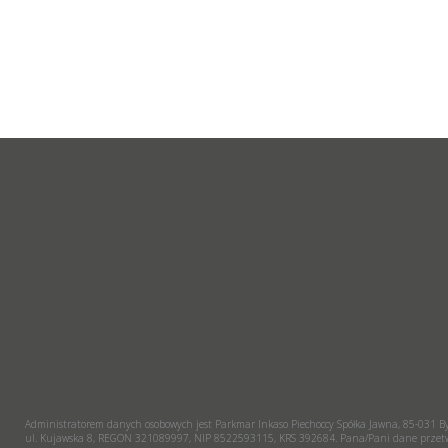
Administratorem danych osobowych jest Parkmar Inkaso Piechoccy Spółka Jawna, 85-031 B
ul. Kujawska 8, REGON 321089997, NIP 8522593115, KRS 392684. Pana/Pani dane przetwa