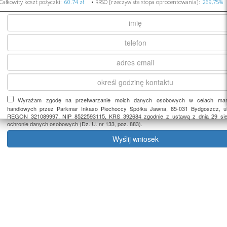
Całkowity koszt pożyczki:
•
RRSO [rzeczywista stopa oprocentowania]:
Wyrażam zgodę na przetwarzanie moich danych osobowych w celach mark
handlowych przez Parkmar Inkaso Piechoccy Spółka Jawna, 85-031 Bydgoszcz, ul
REGON 321089997, NIP 8522593115, KRS 392684 zgodnie z ustawą z dnia 29 sier
ochronie danych osobowych (Dz. U. nr 133, poz. 883).