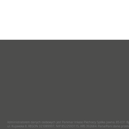
Administratorem danych osobowych jest Parkmar Inkaso Piechoccy Spółka Jawna, 85-031 B
ul. Kujawska 8, REGON 321089997, NIP 8522593115, KRS 392684. Pana/Pani dane przetwa