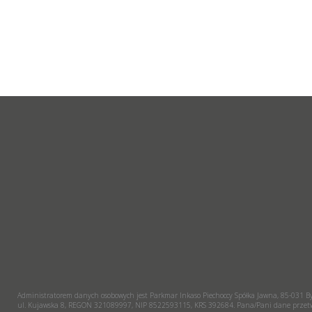
Administratorem danych osobowych jest Parkmar Inkaso Piechoccy Spółka Jawna, 85-031 B
ul. Kujawska 8, REGON 321089997, NIP 8522593115, KRS 392684. Pana/Pani dane przetwa