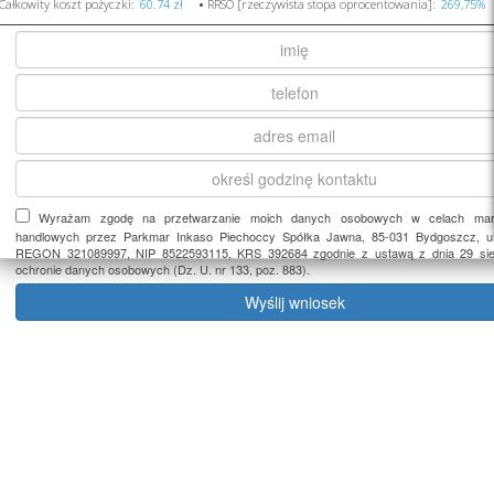
Całkowity koszt pożyczki:
•
RRSO [rzeczywista stopa oprocentowania]:
Wyrażam zgodę na przetwarzanie moich danych osobowych w celach mark
handlowych przez Parkmar Inkaso Piechoccy Spółka Jawna, 85-031 Bydgoszcz, ul
REGON 321089997, NIP 8522593115, KRS 392684 zgodnie z ustawą z dnia 29 sier
ochronie danych osobowych (Dz. U. nr 133, poz. 883).